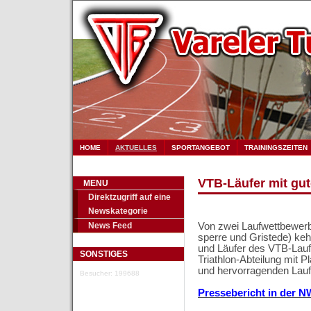
HOME
AKTUELLES
SPORTANGEBOT
TRAININGSZEITEN
VTB-Läufer mit gu
MENU
Direktzugriff auf eine
Newskategorie
News Feed
Von zwei Laufwettbewerbe
sperre und Gristede) keh
und Läufer des VTB-Lauft
SONSTIGES
Triathlon-Abteilung mit 
und hervorragenden Lauf
Besucher: 199688
Pressebericht in der N