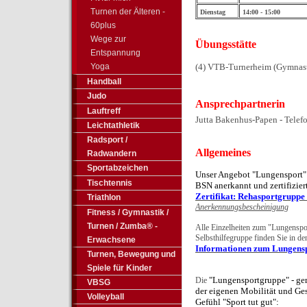
Turnen der Älteren -
Dienstag
14:00 - 15:00
60plus
Wege zur
Übungsstätte
Entspannung
(4) VTB-Turnerheim (Gymnast
Yoga
Handball
Judo
Ansprechpartnerin
Lauftreff
Jutta Bakenhus-Papen - Telef
Leichtathletik
Radsport /
Allgemeines
Radwandern
Sportabzeichen
Unser Angebot "Lungensport
Tischtennis
BSN anerkannt und zertifizier
Zertifikat: Rehasportgrupp
Triathlon
Anerkennungsbescheinigung
Fitness / Gymnastik /
Turnen / Zumba® -
Alle Einzelheiten zum "Lungenspo
Selbsthilfegruppe finden Sie in de
Erwachsene
Informationen zum Lungens
Turnen, Bewegung und
Spiele für Kinder
"Lungensportgruppe" - g
e
Die
VBSG
der eigenen Mobilität und Ge
Volleyball
Gefühl "Sport tut gut":