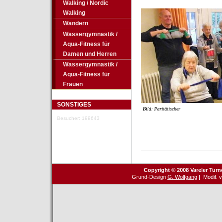
Walking / Nordic
Walking
Wandern
Wassergymnastik /
Aqua-Fitness für
Damen und Herren
Wassergymnastik /
Aqua-Fitness für
Frauen
SONSTIGES
Bild: Paritätischer
Besucher: 199643
Copyright © 2008 Vareler Turn
Grund-Design
G. Wolfgang
| Modif. 