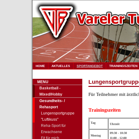
HOME
AKTUELLES
SPORTANGEBOT
TRAININGSZEITEN
Lungensportgruppe
MENU
Basketball -
Für Teilnehmer mit ärztli
Mixed/Hobby
Gesundheits- /
Rehasport
Trainingszeiten
Lungensportgruppe
"Luftikuss"
Tag
Uhrzeit
Reha-Sport für
Erwachsene
09:30 - 10:30
Montag
Fit für mich
11:00 - 12:00