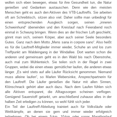
wollen sich eben bewegen, etwas für ihre Gesundheit tun, die Natur
genießen und Gedanken austauschen. Denn wie den meisten
Menschen geht es auch den Aktiven des VTB-Lauftreffs. Sie arbeiten
oft am Schreibtisch, sitzen also viel. Daher sollte man unbedingt für
einen entsprechenden Ausgleich sorgen, seinen „inneren
Schweinhund“ überwinden und den Kreislauf nach Feierabend noch
einmal in Schwung bringen. Wenn dies an der frischen Luft geschieht,
gönnt man sich, seinem Körper, aber auch seiner Seele besonders
Gutes. Ganz nach dem Motto „Mens sana in corpore sano“. Also heißt
es für die Lauftreff-Mitglieder immer wieder, Schuhe an und los zum
Treffpunkt am Waldeingang in der Windallee. Dort warten schon die
anderen und gemeinsam geht es in den Wald bis nach Obenstrohe,
auch mal zum Mühlenteich. Sie teilen sich in der Regel in zwei
Gruppen, wobei die einen etwas gemütlicher laufen, die anderen etwas
länger. „Es wird stets auf alle Läufer Rücksicht genommen. Niemand
muss alleine laufen“, so Marlen Webersinke, Ansprechpartnerin für
den Lauftreff. Die Läufer genießen die Natur mit allen Sinnen,
Klönschnack gehört aber auch dazu. Nach dem Laufen fühlen sich
alle Aktiven entspannt, die Alltagssorgen scheinen verflogen.
Genügend Sauerstoff getankt, um anschließend zuhause alles in der
halben Zeit erledigen zu können, so wohl fühlt sich jeder.
Ein Teil der Lauftreff-Abteilung trainiert auch für Volksläufe oder
Wettkämpfe, an denen sie gern und immer wieder erfolgreich
teilnehmen. Ob bei einem 5-km, 10-km oder sogar Marathonlauf