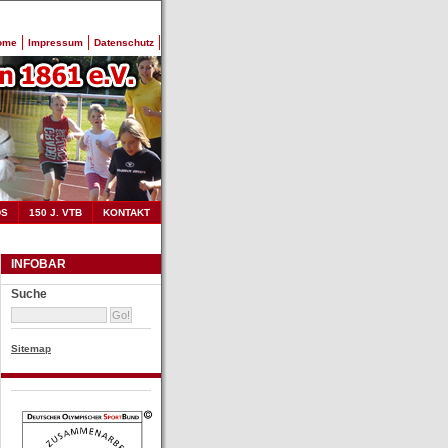
ome
Impressum
Datenschutz
DS
150 J. VTB
KONTAKT
INFOBAR
Suche
Sitemap