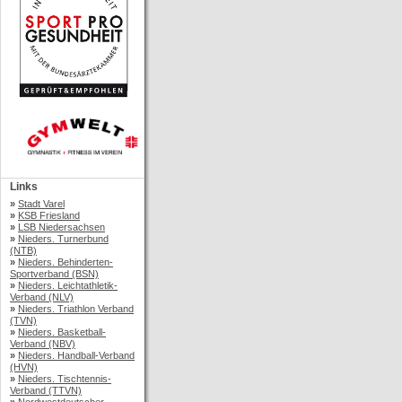
Links
»
Stadt Varel
»
KSB Friesland
»
LSB Niedersachsen
»
Nieders. Turnerbund
(NTB)
»
Nieders. Behinderten-
Sportverband (BSN)
»
Nieders. Leichtathletik-
Verband (NLV)
»
Nieders. Triathlon Verband
(TVN)
»
Nieders. Basketball-
Verband (NBV)
»
Nieders. Handball-Verband
(HVN)
»
Nieders. Tischtennis-
Verband (TTVN)