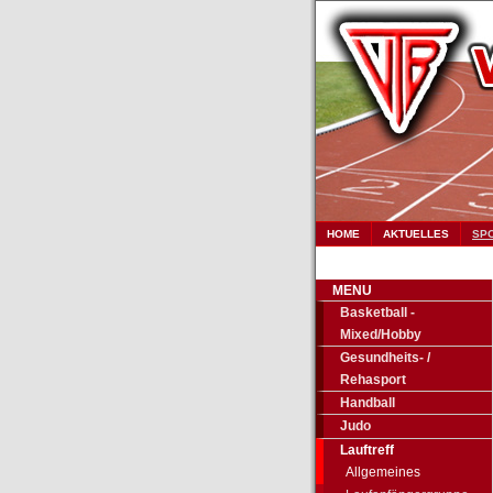
HOME
AKTUELLES
SP
MENU
Basketball -
Mixed/Hobby
Gesundheits- /
Rehasport
Handball
Judo
Lauftreff
Allgemeines