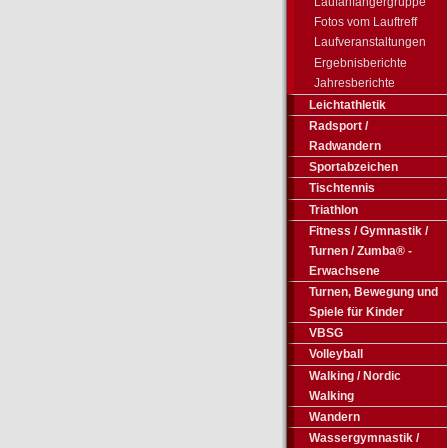
Laufanfängergruppe
Fotos vom Lauftreff
Laufveranstaltungen
Ergebnisberichte
Jahresberichte
Leichtathletik
Radsport /
Radwandern
Sportabzeichen
Tischtennis
Triathlon
Fitness / Gymnastik /
Turnen / Zumba® -
Erwachsene
Turnen, Bewegung und
Spiele für Kinder
VBSG
Volleyball
Walking / Nordic
Walking
Wandern
Wassergymnastik /