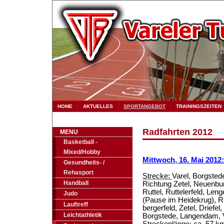
HOME
AKTUELLES
SPORTANGEBOT
TRAININGSZEITEN
Radfahrten 2012
MENU
Basketball -
Mixed/Hobby
Mittwoch, 16. Mai 201
Gesundheits- /
Rehasport
Strecke:
Varel, Borgsted
Handball
Richtung Zetel, Neuenbu
Ruttel, Ruttelerfeld, Len
Judo
(Pause im Heidekrug), R
Lauftreff
bergerfeld, Zetel, Driefe
Leichtathletik
Borgstede, Langendam, 