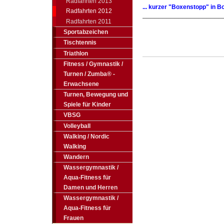
Radfahrten 2013
... kurzer "Boxenstopp" in B
Radfahrten 2012
____________________
Radfahrten 2011
Sportabzeichen
Tischtennis
Triathlon
Fitness / Gymnastik /
Turnen / Zumba® -
Erwachsene
Turnen, Bewegung und
Spiele für Kinder
VBSG
Volleyball
Walking / Nordic
Walking
Wandern
Wassergymnastik /
Aqua-Fitness für
Damen und Herren
Wassergymnastik /
Aqua-Fitness für
Frauen