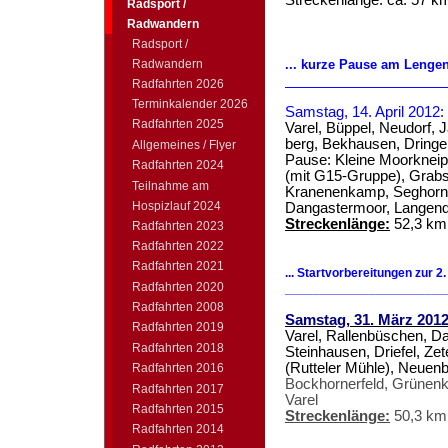
Streckenlänge: ca. 57 k
Radsport /
Radwandern
Radsport /
Radwandern
... kurze Pause am Lenge
____________________
Radfahrten 2026
Terminkalender 2026
Samstag, 14. April 2012
Radfahrten 2025
Varel, Büppel, Neudorf, 
berg, Bekhausen, Dringe
Allgemeines / Flyer
Pause: Kleine Moorkneip
Radfahrten 2024
(mit G15-Gruppe)
, Grab
Teilnahme am
Kranenenkamp, Seghorn,
Hospizlauf 2024
Dangastermoor, Langend
Streckenlänge:
52,3 km
Radfahrten 2023
Radfahrten 2022
Radfahrten 2021
... Startvorbereitungen zur 
Radfahrten 2020
_______________________
Radfahrten 2008
Samstag, 31. März 201
Radfahrten 2019
Varel, Rallenbüschen, D
Radfahrten 2018
Steinhausen, Driefel, Ze
(Rutteler Mühle), Neuenb
Radfahrten 2016
Bockhornerfeld, Grünenk
Radfahrten 2017
Varel
Radfahrten 2015
Streckenlänge:
50,3 km
Radfahrten 2014