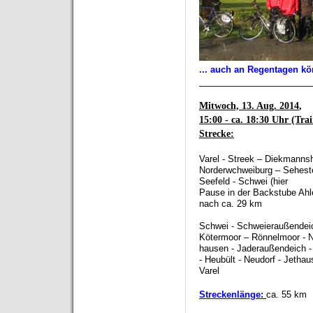
... auch an Regentagen kö
__________________
Mitwoch, 13. Aug. 2014
,
15:00 - ca. 18:30 Uhr (Tra
Strecke:
Varel - Streek – Diekmanns
Norderwchweiburg
–
Seheste
Seefeld - Schwei
(hier
Pause in der Backstube Ahl
nach ca. 29 km
Schwei - Schweieraußendeic
Kötermoor
–
Rönnelmoor - 
hausen - Jaderaußendeich -
- Heubült - Neudorf - Jetha
Varel
Streckenlänge:
ca. 55 km