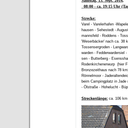
Samstag, 13. Sept. 2014
,
08:00 - ca. 19:15 Uhr (Ta
Strecke:
Varel - Varelerhafen -Wapel
hausen - Sehestedt - Augus
mannsfeld - Roddens - Tos
'Weserbäcker' nach ca. 38 k
Tossensergroden - Langward
warden - Fedderwardersiel -
sen - Butterberg - Esenssh
Rodenkirchenerwurp (hier F
Bronzezeithaus nach 78 km)
Rönnelmoor - Jaderaltendeic
beim Campingplatz in Jade 
- Ölstraße - Hohelucht - Büp
Streckenlänge:
ca. 106 km