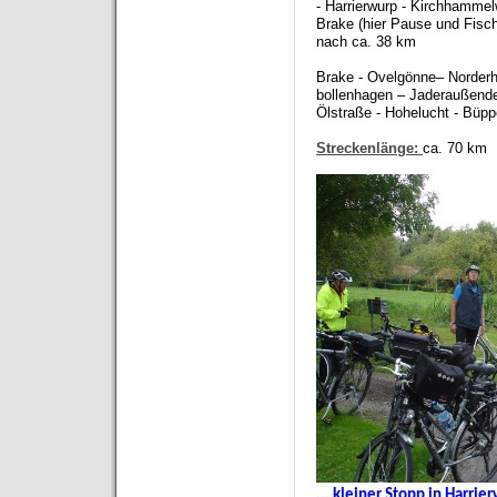
- Harrierwurp - Kirchhammel
Brake
(hier Pause und Fisc
nach ca. 38 km
Brake
- Ovelgönne
– Norderh
bollenhagen –
Jaderaußende
Ölstraße - Hohelucht - Büppe
Streckenlänge:
ca. 70 km
... kleiner Stopp in Harrie