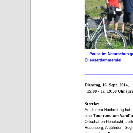
... Pause im Naturschutz
Ellenserdammersiel
_______________________
Dienstag, 16. Sept. 2014,
15:00 - ca. 19:30 Uhr (Tra
Strecke:
An diesem Nachmittag hat 
eine '
Tour rund um Varel
' 
Ortschaften Hohelucht, Je
Rosenberg, Altjührden, Segh