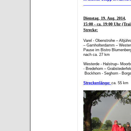
_______________________
Dienstag, 19. Aug. 2014
,
15:00 - ca. 19:00 Uhr (Tra
Strecke:
Varel - Obenstrohe – Altjühr
–
Garnholterdamm
–
Wester
Pause im Bistro Blumenber
nach ca. 27 km
Westerde - Halstrup
– Moorb
- Bredehorn –
Grabstederfel
Bockhorn - Seghorn - Borgs
Streckenlänge:
ca. 55 km