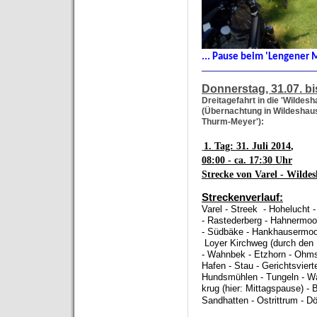
... Pause beim 'Lengener M
_______________________
Donnerstag, 31.07. b
Dreitagefahrt in die 'Wildes
(Übernachtung in Wildeshau
Thurm-Meyer'):
1. Tag: 31. Juli 2014
,
08:00 - ca. 17:30 Uhr
Strecke von Varel - Wilde
Streckenverlauf:
Varel - Streek - Hohelucht 
- Rastederberg - Hahnermo
- Südbäke - Hankhausermoor
Loyer Kirchweg (durch den 
- Wahnbek - Etzhorn - Ohms
Hafen - Stau - Gerichtsvier
Hundsmühlen - Tungeln - W
krug (hier: Mittagspause) - 
Sandhatten - Ostrittrum - D