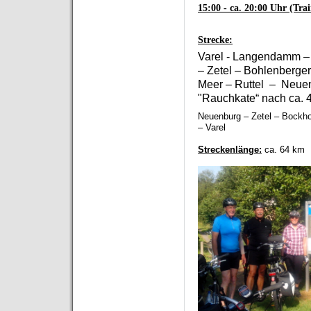
15:00 - ca. 20:00 Uhr (Tra
Strecke:
Varel - Langendamm –
–
Zetel
–
Bohlenberger
Meer –
Ruttel
– Neuenb
"Rauchkate“ nach ca.
Neuenburg –
Zetel
– Bockho
–
Varel
Streckenlänge:
ca. 64 km