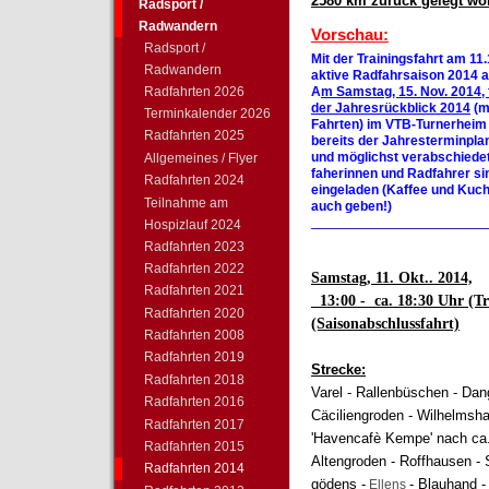
2580 km zurück gelegt wo
Radsport /
Radwandern
Vorschau:
Radsport /
Mit der Trainingsfahrt am 11.
Radwandern
aktive Radfahrsaison 2014 
Radfahrten 2026
A
m Samstag, 15. Nov. 2014, 
der Jahresrückblick 2014
(m
Terminkalender 2026
Fahrten) im VTB-Turnerheim 
Radfahrten 2025
bereits der Jahresterminplan
und möglichst verabschiedet
Allgemeines / Flyer
faherinnen und Radfahrer si
Radfahrten 2024
eingeladen (Kaffee und Kuch
Teilnahme am
auch geben!)
_______________________
Hospizlauf 2024
Radfahrten 2023
Radfahrten 2022
Samstag
, 11. Okt.. 2014,
Radfahrten 2021
13:00 - ca. 18:30 Uhr (Tr
Radfahrten 2020
(Saisonabschlussfahrt)
Radfahrten 2008
Radfahrten 2019
Strecke:
Radfahrten 2018
Varel - Rallenbüschen - Dan
Radfahrten 2016
Cäciliengroden - Wilhelmsh
Radfahrten 2017
'Havencafè Kempe' nach ca.
Radfahrten 2015
Altengroden - Roffhausen - 
Radfahrten 2014
gödens -
- Blauhand -
Ellens