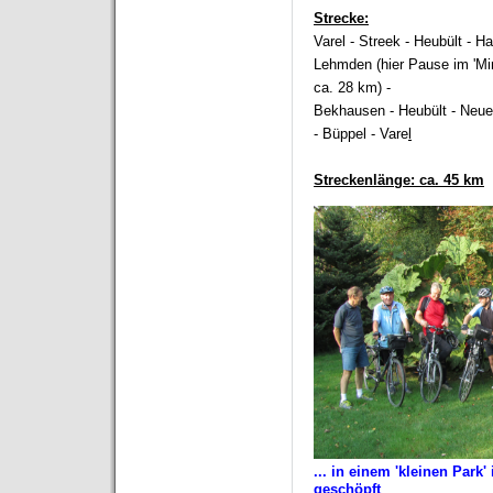
Strecke:
Varel - Streek - Heubült - H
Lehmden (hier Pause im 'Mi
ca. 28 km) -
Bekhausen - Heubült - Neu
- Büppel - Vare
l
Streckenlänge:
ca. 45 km
... in einem 'kleinen Park
geschöpft