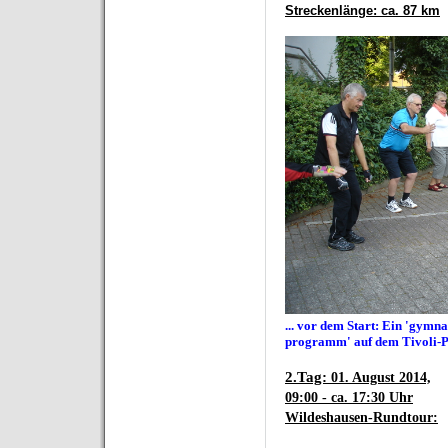
Streckenlänge: ca. 87 km
... vor dem Start: Ein 'gymn
programm'
auf dem Tivoli-
2.T
ag:
01. August 2014,
09:00 - ca. 17:30 Uhr
Wildeshausen-Rundtour: