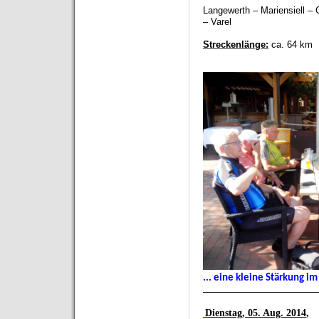
Langewerth –
Mariensiell
– C
–
Varel
Streckenlänge:
ca. 64 km
... eine kleine Stärkung i
_______________________
Dienstag, 05. Aug. 2014
,