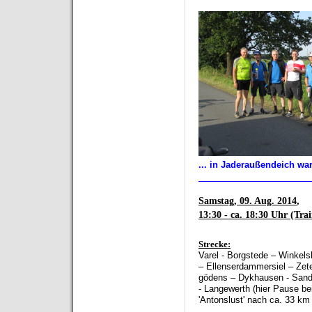
... in Jaderaußendeich wa
__________________
Samstag, 09. Aug. 2014
,
13:30 - ca. 18:30 Uhr (Tra
Strecke:
Varel - Borgstede – Winkels
–
Ellenser
dammersiel
–
Zet
gödens
–
Dykhausen - Sand
- Langewerth
(hier Pause bei
'Antonslust' nach ca. 33 km