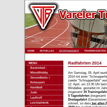
HOME
AKTUELLES
SPORTANGEBOT
TRAININGSZEITEN
Radfahrten 2014
MENU
Basketball -
Mixed/Hobby
Am Samstag, 05. April wurd
2014 mit einer "Schnupperfah
Gesundheits- /
zweite "Schnupperfahrt" w
Rehasport
12. April, um 13:30 Uhr beim 
Handball
Windallee, gestartet.Im Jah
insgesamt
34 Trainingsfah
Judo
5 Tagesfahrten
(insgesamt
Lauftreff
Dreitagefahrt
(Gesamtstreck
Leichtathletik
solviert, so dass
bei allen 