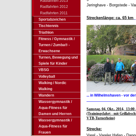
Radfahrten 2013
Jeringhave - Borgstede - Va
Radfahrten 2012
Radfahrten 2011
Streckenlänge:
ca. 65 km
_
Sportabzeichen
Tischtennis
Triathlon
Fitness / Gymnastik /
Turnen / Zumba® -
Erwachsene
Turnen, Bewegung und
Spiele für Kinder
VBSG
Volleyball
Walking / Nordic
Walking
Wandern
... in Wilhelmshaven - vor de
_______________________
Wassergymnastik /
Aqua-Fitness für
Samstag
,
04. Okt.. 2014, 13:00 
(Trainingsfahrt - mit Grillabsc
Damen und Herren
VTB-Turnerheim)
Wassergymnastik /
Aqua-Fitness für
Strecke:
Frauen
Varel - Vareler Hafen - Dang