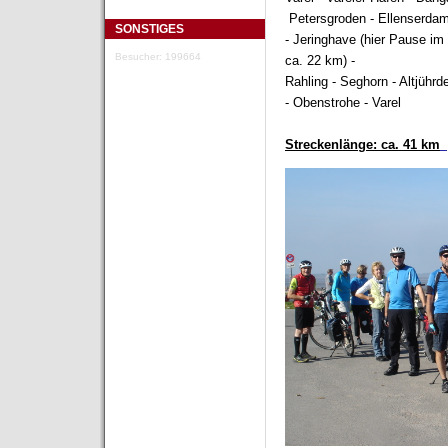
Petersgroden - Ellenserdam
SONSTIGES
- Jeringhave (hier Pause im 
Besucher: 199664
ca. 22 km) -
Rahling - Seghorn - Altjühr
- Obenstrohe - Varel
Streckenlänge:
ca. 41 km
_