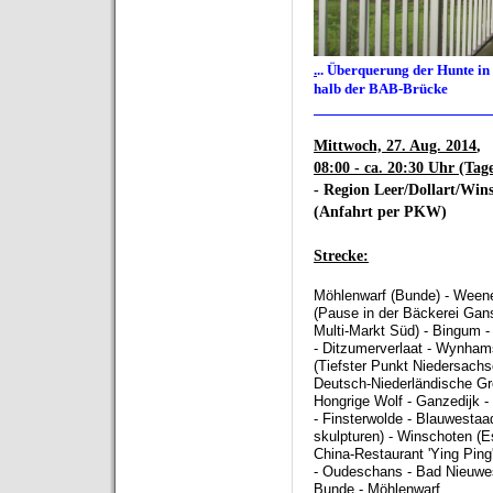
.
.. Überquerung der Hunte in
halb der BAB-Brücke
__________________
Mittwoch, 27. Aug. 2014
,
08:00 - ca. 20:30 Uhr (Tag
- Region Leer/Dollart/Win
(Anfahrt per PKW)
Strecke:
Möhlenwarf (Bunde) - Weene
(Pause in der Bäckerei Gan
Multi-Markt Süd) - Bingum
- Ditzumerverlaat - Wynham
(Tiefster Punkt Niedersachs
Deutsch-Niederländische Gr
Hongrige Wolf - Ganzedijk 
- Finsterwolde - Blauwestaa
skulpturen) - Winschoten (
China-Restaurant 'Ying Ping
- Oudeschans - Bad Nieuwe
Bunde - Möhlenwarf