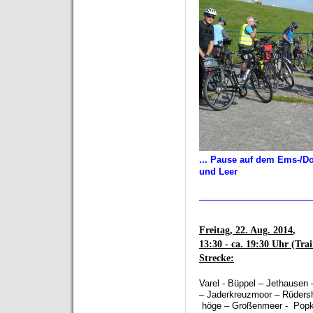
... Pause auf dem Ems-/D
und Leer
__________________
Freitag, 22. Aug. 2014
,
13:30 - ca. 19:30 Uhr (Tra
Strecke:
Varel - Büppel – Jethausen
–
Jaderkreuzmoor
–
Rüders
höge
–
Großenmeer - Pop